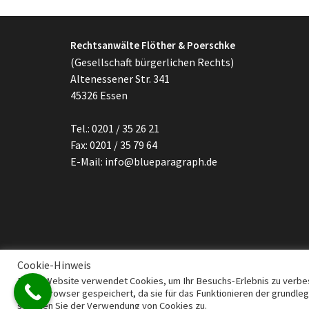
Rechtsanwälte Flöther & Poerschke
(Gesellschaft bürgerlichen Rechts)
Altenessener Str. 341
45326 Essen
Tel.: 0201 / 35 26 21
Fax: 0201 / 35 79 64
E-Mail: info@blueparagraph.de
Cookie-Hinweis
Diese Website verwendet Cookies, um Ihr Besuchs-Erlebnis zu verbes
Ihrem Browser gespeichert, da sie für das Funktionieren der grundle
© All Right Reserved
Lawyer Zone by
Acme Themes
stimmen Sie der Verwendung von Cookies zu.