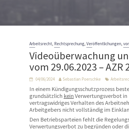
,
,
,
Arbeitsrecht
Rechtsprechung
Veröffentlichungen
vo
Videoüberwachung und
vom 29.06.2023 – AZR 
04/06/2024
Sebastian Poerschke
Arbeitsre
In einem Kündigungsschutzprozess best
grundsätzlich
kein
Verwertungsverbot in 
vertragswidriges Verhalten des Arbeitn
Arbeitgebers nicht vollständig im Einkl
Den Betriebsparteien fehlt die Regelung
Verwertungsverbot zu begründen oder die