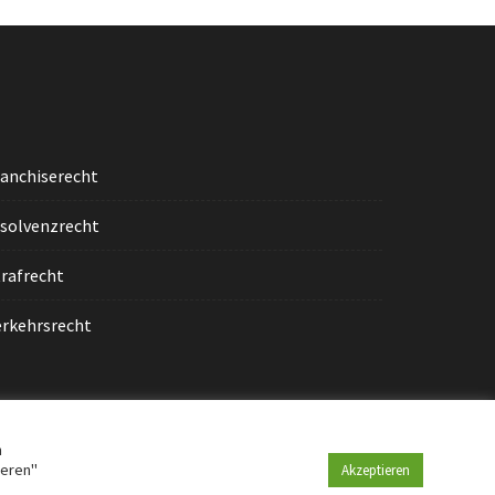
ranchiserecht
nsolvenzrecht
trafrecht
erkehrsrecht
n
ieren"
Akzeptieren
Home
Impressum
Datenschutz