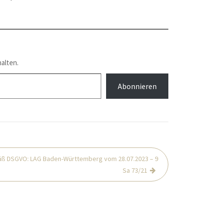
alten.
Abonnieren
ß DSGVO: LAG Baden-Württemberg vom 28.07.2023 – 9
Sa 73/21