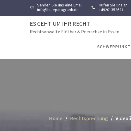
Skip
Senden Sie uns eine Email
Rufen Sie uns an
info@blueparagraph.de
+49201352621
to
content
ES GEHT UM IHR RECHT!
Rechtsanwälte Flöther & Poerschke in Essen
SCHWERPUNKT
Home
Rechtsprechung
Videoü