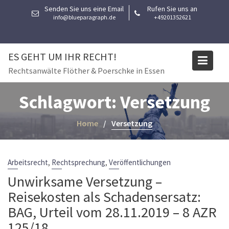
Skip
Senden Sie uns eine Email
Rufen Sie uns an
to
info@blueparagraph.de
+49201352621
content
ES GEHT UM IHR RECHT!
Rechtsanwälte Flöther & Poerschke in Essen
Schlagwort:
Versetzung
Home
Versetzung
,
,
Arbeitsrecht
Rechtsprechung
Veröffentlichungen
Unwirksame Versetzung –
Reisekosten als Schadensersatz:
BAG, Urteil vom 28.11.2019 – 8 AZR
125/18