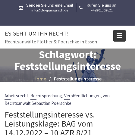
Skip
Senden Sie uns eine Email
Rufen Sie uns an
to
info@blueparagraph.de
+49201352621
content
ES GEHT UM IHR RECHT!
Rechtsanwälte Flöther & Poerschke in Essen
Schlagwort:
Feststellungsinteresse
Home
Feststellungsinteresse
,
,
,
Arbeitsrecht
Rechtsprechung
Veröffentlichungen
von
Rechtsanwalt Sebastian Poerschke
Feststellungsinteresse vs.
Leistungsklage: BAG vom
14.12.2022 – 10 AZR 8/21