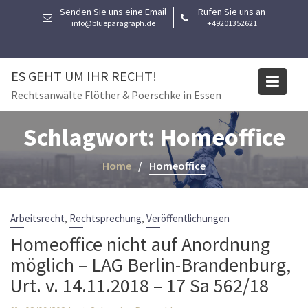
Skip
Senden Sie uns eine Email
Rufen Sie uns an
to
info@blueparagraph.de
+49201352621
content
ES GEHT UM IHR RECHT!
Rechtsanwälte Flöther & Poerschke in Essen
Schlagwort:
Homeoffice
Home
Homeoffice
,
,
Arbeitsrecht
Rechtsprechung
Veröffentlichungen
Homeoffice nicht auf Anordnung
möglich – LAG Berlin-Brandenburg,
Urt. v. 14.11.2018 – 17 Sa 562/18