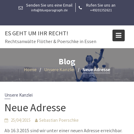
Skip
Senden Sie uns eine Email
Rufen Sie uns an
to
info@blueparagraph.de
+49201352621
content
ES GEHT UM IHR RECHT!
Rechtsanwälte Flöther & Poerschke in Essen
Blog
Home
Unsere Kanzlei
Neue Adresse
Unsere Kanzlei
Neue Adresse
25/04/2015
Sebastian Poerschke
Ab 16.3.2015 sind wir unter einer neuen Adresse erreichbar.