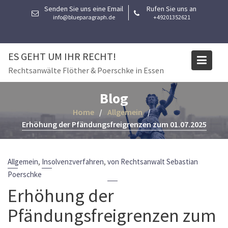
Skip
Senden Sie uns eine Email
Rufen Sie uns an
to
info@blueparagraph.de
+49201352621
content
ES GEHT UM IHR RECHT!
Rechtsanwälte Flöther & Poerschke in Essen
Blog
Home
Allgemein
Erhöhung der Pfändungsfreigrenzen zum 01.07.2025
,
,
Allgemein
Insolvenzverfahren
von Rechtsanwalt Sebastian
Poerschke
Erhöhung der
Pfändungsfreigrenzen zum