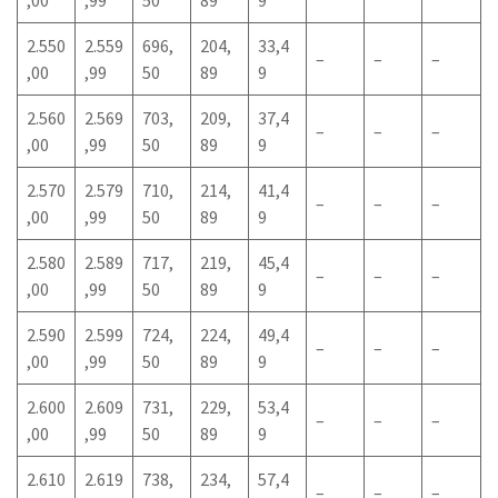
,00
,99
50
89
9
2.550
2.559
696,
204,
33,4
–
–
–
,00
,99
50
89
9
2.560
2.569
703,
209,
37,4
–
–
–
,00
,99
50
89
9
2.570
2.579
710,
214,
41,4
–
–
–
,00
,99
50
89
9
2.580
2.589
717,
219,
45,4
–
–
–
,00
,99
50
89
9
2.590
2.599
724,
224,
49,4
–
–
–
,00
,99
50
89
9
2.600
2.609
731,
229,
53,4
–
–
–
,00
,99
50
89
9
2.610
2.619
738,
234,
57,4
–
–
–