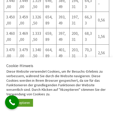
3.440
3.449
1.319
649,
389,
194,
64,3
–
,00
,00
,50
89
49
31
3
3.450
3.459
1.326
654,
393,
197,
66,3
0,56
,00
,00
,50
89
49
31
3
3.460
3.469
1.333
659,
397,
200,
68,3
1,56
,00
,00
,50
89
49
31
3
3.470
3.479
1.340
664,
401,
203,
70,3
2,56
,00
,00
,50
89
49
31
3
Cookie-Hinweis
3.480
3.489
1.347
669,
405,
206,
72,3
3,56
Diese Website verwendet Cookies, um Ihr Besuchs-Erlebnis zu
,00
,00
,50
89
49
31
3
verbessern, während Sie durch die Website navigieren. Diese
Cookies werden in Ihrem Browser gespeichert, da sie für das
3.490
3.499
1.354
674,
409,
209,
74,3
Funktionieren der grundlegenden Funktionen der Website
4,56
,00
,00
,50
89
49
31
3
wesentlich sind. Durch Klicken auf "Akzeptieren" stimmen Sie der
Verwendung von Cookies zu.
3.500
3.509
1.361
679,
413,
212,
76,3
5,56
Akzeptieren
,00
,00
,50
89
49
31
3