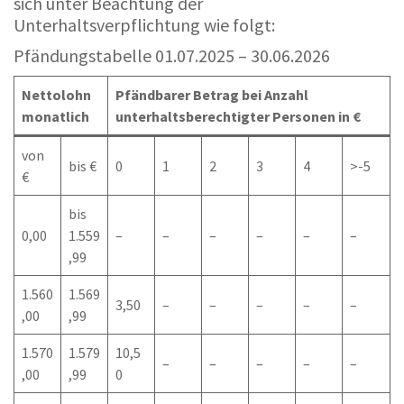
sich unter Beachtung der
Unterhaltsverpflichtung wie folgt:
Pfändungstabelle 01.07.2025 – 30.06.2026
Nettolohn
Pfändbarer Betrag bei Anzahl
monatlich
unterhaltsberechtigter Personen in €
von
bis €
0
1
2
3
4
>-5
€
bis
0,00
1.559
–
–
–
–
–
–
,99
1.560
1.569
3,50
–
–
–
–
–
,00
,99
1.570
1.579
10,5
–
–
–
–
–
,00
,99
0